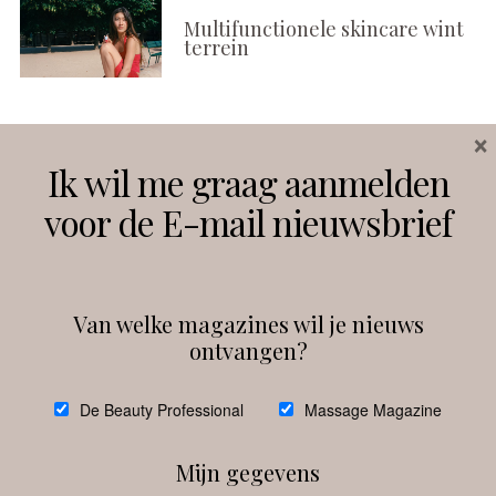
Multifunctionele skincare wint
terrein
×
Volg ons
Ik wil me graag aanmelden
voor de E-mail nieuwsbrief
Instagram
Facebook
Van welke magazines wil je nieuws
ontvangen?
@
debeautyprofessional
De Beauty Professional
Massage Magazine
Mijn gegevens