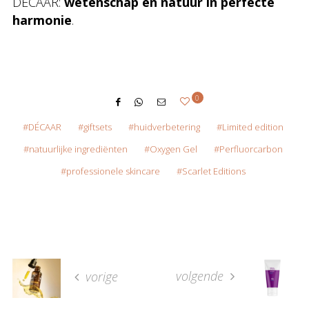
DÉCAAR:
wetenschap en natuur in perfecte
harmonie
.
0
DÉCAAR
giftsets
huidverbetering
Limited edition
natuurlijke ingrediënten
Oxygen Gel
Perfluorcarbon
professionele skincare
Scarlet Editions
volgende
vorige