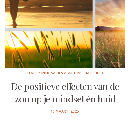
BEAUTY INNOVATIES & WETENSCHAP
HUID
De positieve effecten van de
zon op je mindset én huid
POSTED
19 MAART, 2025
ON