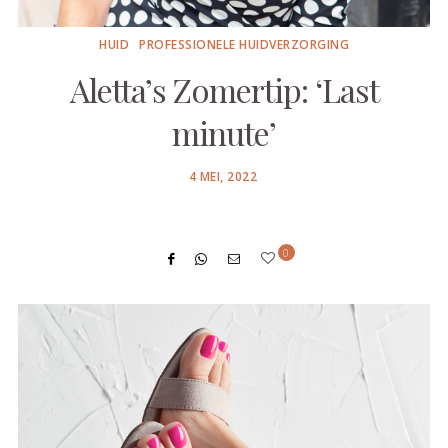
HUID
PROFESSIONELE HUIDVERZORGING
Aletta’s Zomertip: ‘Last
minute’
POSTED
4 MEI, 2022
ON
0