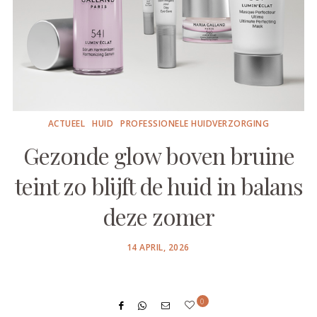
ACTUEEL
HUID
PROFESSIONELE HUIDVERZORGING
Gezonde glow boven bruine
teint zo blijft de huid in balans
deze zomer
POSTED
14 APRIL, 2026
ON
0