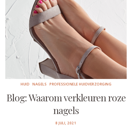
HUID
NAGELS
PROFESSIONELE HUIDVERZORGING
Blog: Waarom verkleuren roze
nagels
POSTED
8 JULI, 2021
ON