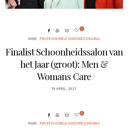
1
HUID
PROFESSIONELE HUIDVERZORGING
Finalist Schoonheidssalon van
het Jaar (groot): Men &
Womans Care
POSTED
19 APRIL, 2021
ON
0
HUID
PROFESSIONELE HUIDVERZORGING