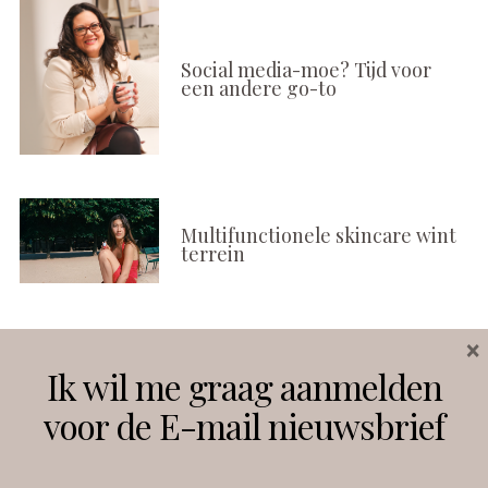
Social media-moe? Tijd voor
een andere go-to
Multifunctionele skincare wint
terrein
×
Volg ons
Ik wil me graag aanmelden
voor de E-mail nieuwsbrief
Instagram
Facebook