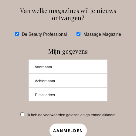
Van welke magazines wil je nieuws
ontvangen?
@
debeautyprofessional
De Beauty Professional
Massage Magazine
Mijn gegevens
Laat meer posts zien
Beauty-Pro.nl
Ik heb de voorwaarden gelezen en ga ermee akkoord
Vacatures
Abonneren
Contact
Privacyverklaring
APP