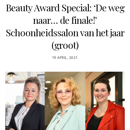
Beauty Award Special: ‘De weg
naar… de finale!’
Schoonheidssalon van het jaar
(groot)
POSTED
19 APRIL, 2021
ON