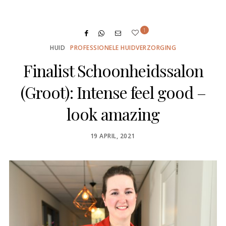
1
HUID
PROFESSIONELE HUIDVERZORGING
Finalist Schoonheidssalon
(Groot): Intense feel good –
look amazing
POSTED
19 APRIL, 2021
ON