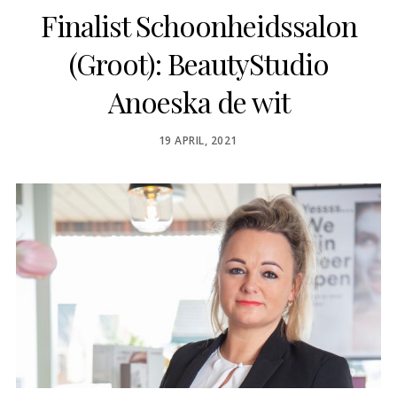
Finalist Schoonheidssalon
(Groot): BeautyStudio
Anoeska de wit
POSTED
19 APRIL, 2021
ON