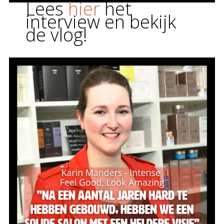
Lees
hier
het
interview en bekijk
de vlog!