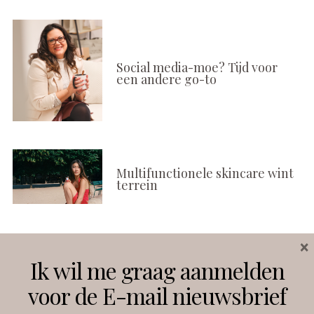
Social media-moe? Tijd voor
een andere go-to
Multifunctionele skincare wint
terrein
×
Volg ons
Ik wil me graag aanmelden
voor de E-mail nieuwsbrief
Instagram
Facebook