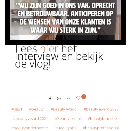
Lees
hier
het
interview en bekijk
de vlog!
1
ba21
beauty
Beauty Award
beauty award 2020
beauty award 2021
Beauty-pro.nl
beautybranche
beautyondernemer
Beautypro
beautyprofessional