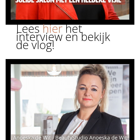
Lees
hier
het
interview en bekijk
de vlog!