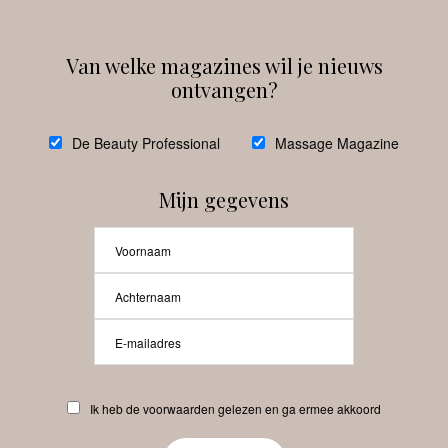
Van welke magazines wil je nieuws
ontvangen?
@
debeautyprofessional
De Beauty Professional
Massage Magazine
Mijn gegevens
Laat meer posts zien
Beauty-Pro.nl
Ik heb de voorwaarden gelezen en ga ermee akkoord
Vacatures
Abonneren
Contact
Privacyverklaring