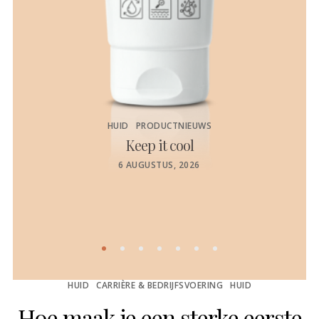
HUID
PRODUCTNIEUWS
Keep it cool
de
POSTED
6 AUGUSTUS, 2026
ON
HUID
CARRIÈRE & BEDRIJFSVOERING
HUID
Hoe maak je een sterke eerste