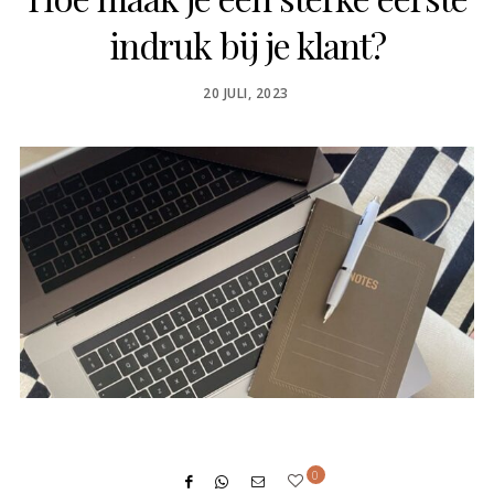
indruk bij je klant?
POSTED
20 JULI, 2023
ON
0