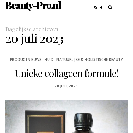
Beauty-Pro.nl
Dagelijkse archieven
20 juli 2023
PRODUCTNIEUWS
HUID
NATUURLIJKE & HOLISTISCHE BEAUTY
Unieke collageen formule!
POSTED
20 JULI, 2023
ON