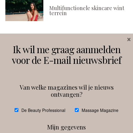
Multifunctionele skincare wint
terrein
×
Volg ons
Ik wil me graag aanmelden
voor de E-mail nieuwsbrief
Instagram
Facebook
Van welke magazines wil je nieuws
ontvangen?
@
debeautyprofessional
De Beauty Professional
Massage Magazine
Mijn gegevens