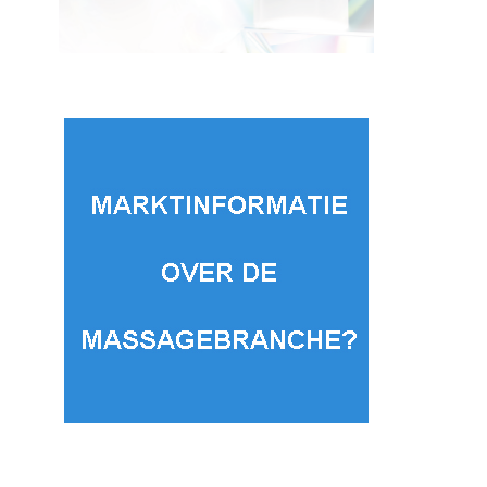
HUID
PRODUCTNIE
CARRIÈRE &
HUID
PR
UWS
BEDRIJFSVOERING
H
U
UID
PROFESSIONELE
Angel
Wet
HUIDVERZORGING
Eyes
happ
Economi
Mascara
sche
Waterpr
bew
baromet
oof
hydr
er
e 
beautybr
POSTED
3 AUGUSTUS, 2026
ON
blijf
anche
j
minder
volg
positief