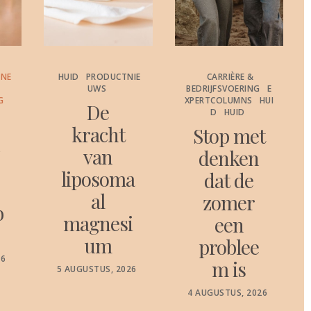
ONE
HUID
PRODUCTNIE
CARRIÈRE &
UWS
BEDRIJFSVOERING
E
G
XPERTCOLUMNS
HUI
De
D
HUID
kracht
Stop met
c
van
denken
liposoma
dat de
al
zomer
b
magnesi
een
um
problee
26
m is
POSTED
5 AUGUSTUS, 2026
ON
POSTED
4 AUGUSTUS, 2026
ON