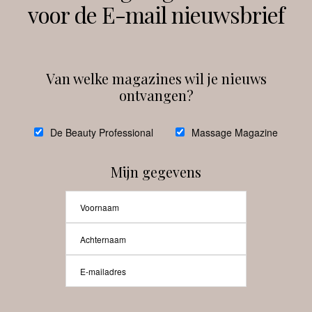
voor de E-mail nieuwsbrief
Instagram
Facebook
Van welke magazines wil je nieuws
ontvangen?
@
debeautyprofessional
De Beauty Professional
Massage Magazine
Mijn gegevens
Laat meer posts zien
Beauty-Pro.nl