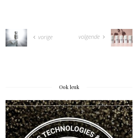
volgende
vorige
Ook leuk