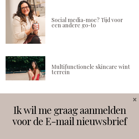
Social media-moe? Tijd voor
een andere go-to
Multifunctionele skincare wint
terrein
×
Volg ons
Ik wil me graag aanmelden
voor de E-mail nieuwsbrief
Instagram
Facebook