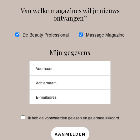
Van welke magazines wil je nieuws
ontvangen?
@
debeautyprofessional
De Beauty Professional
Massage Magazine
Mijn gegevens
Laat meer posts zien
Beauty-Pro.nl
Ik heb de voorwaarden gelezen en ga ermee akkoord
Vacatures
Abonneren
Contact
Privacyverklaring
APP