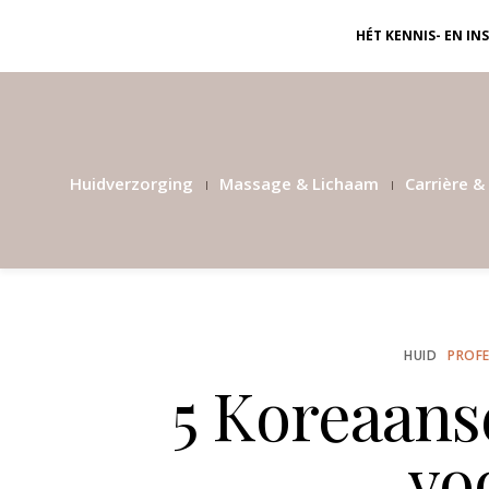
HÉT KENNIS- EN I
Huidverzorging
Massage & Lichaam
Carrière & 
HUID
PROFE
5 Koreaans
vo