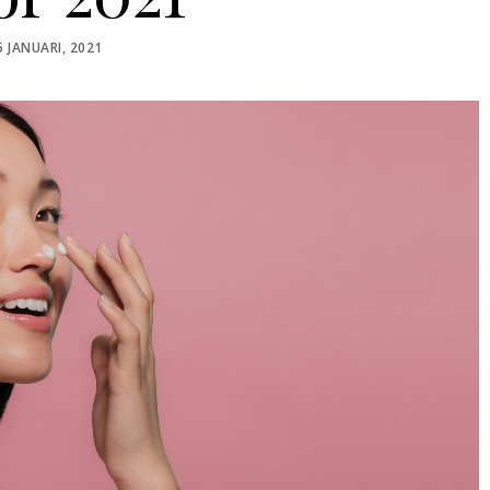
POSTED
5 JANUARI, 2021
ON