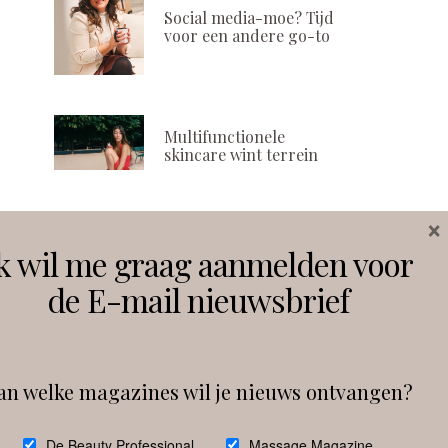
Social media-moe? Tijd
voor een andere go-to
Multifunctionele
skincare wint terrein
Hoe jouw website je
Vital Defense 
×
omzet kost en hoe je dit
protection 
kunt voorkomen
Volg ons
k wil me graag aanmelden voor
POSTED
6 JULI, 2023
ON
POSTED
27 SEPTEMBER, 2023
de E-mail nieuwsbrief
ON
Instagram
Facebook
an welke magazines wil je nieuws ontvangen?
Follow on Instagram
De Beauty Professional
Massage Magazine