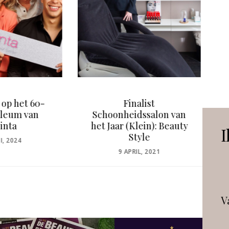
Finalist
Leren van vakgenoten
onheidssalon van
by Vivian de Rijke: “Mijn
aar (Klein): Beauty
beroep heeft mij veel
I
Style
gebracht”
POSTED
POSTED
9 APRIL, 2021
21 JUNI, 2022
ON
ON
V