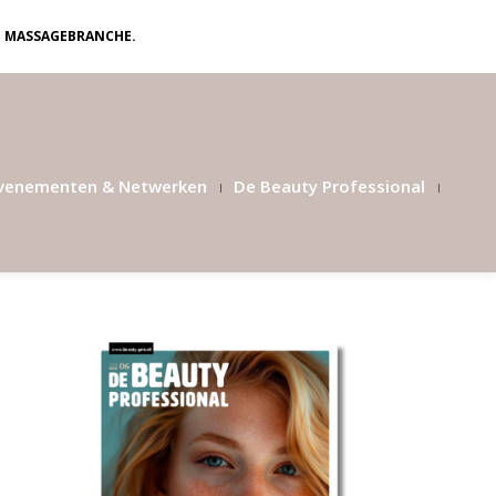
N MASSAGEBRANCHE.
venementen & Netwerken
De Beauty Professional