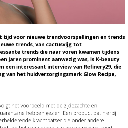
et tijd voor nieuwe trendvoorspellingen en trends
ieuwe trends, van cactusvijg tot
ressante trends die naar voren kwamen tijdens
pen jaren prominent aanwezig was, is K-beauty
zen een interessant interview van Refinery29, die
ng van het huidverzorgingsmerk Glow Recipe,
 volgt het voorbeeld met de zijdezachte en
quarantaine hebben gezien. Een product dat hierbij
n verhelderende krachtpatser die onder andere
ijdt en het verschijnen van poriën minimaliseert,