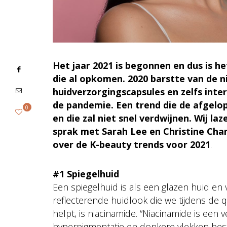
Het jaar 2021 is begonnen en dus is h
die al opkomen. 2020 barstte van de n
huidverzorgingscapsules en zelfs inte
de pandemie. Een trend die de afgelo
0
en die zal niet snel verdwijnen. Wij la
sprak met Sarah Lee en Christine Cha
over de K-beauty trends voor 2021
.
#1 Spiegelhuid
Een spiegelhuid is als een glazen huid en
reflecterende huidlook die we tijdens de 
helpt, is niacinamide. “Niacinamide is ee
hyperpigmentatie en donkere vlekken bestr