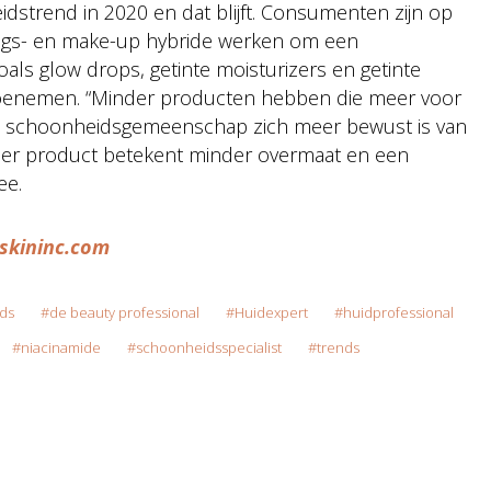
strend in 2020 en dat blijft. Consumenten zijn op
ngs- en make-up hybride werken om een ​​
oals glow drops, getinte moisturizers en getinte
toenemen. “Minder producten hebben die meer voor
n de schoonheidsgemeenschap zich meer bewust is van
der product betekent minder overmaat en een
ee.
skininc.com
ds
de beauty professional
Huidexpert
huidprofessional
niacinamide
schoonheidsspecialist
trends