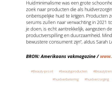
Huidminimalisme was een grote schoonheid
zoek naar producten die als huidverzorgi
onberispelijke huid te krijgen. Producten z
serums zullen naar verwachting in 2021 
je doen, is echt aantrekkelijk, aangezie
productverspilling en duurzaamheid. Min
bewustere consument zijn”, aldus Sarah L
BRON: Amerikaans vakmagazine /
www.
Beauty-pro.nl
beautyproducten
Beautytren
huidverbetering
huidverzorging