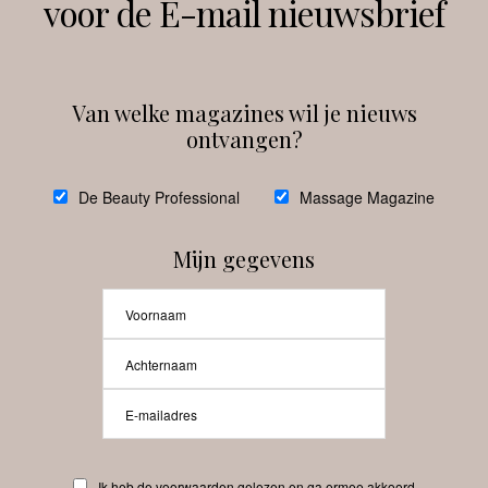
voor de E-mail nieuwsbrief
Instagram
Facebook
Van welke magazines wil je nieuws
ontvangen?
@
debeautyprofessional
De Beauty Professional
Massage Magazine
Mijn gegevens
Laat meer posts zien
Beauty-Pro.nl
Ik heb de voorwaarden gelezen en ga ermee akkoord