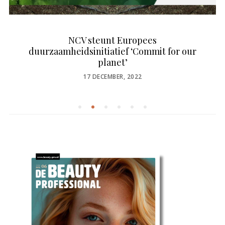
NCV steunt Europees
duurzaamheidsinitiatief ‘Commit for our
planet’
POSTED
17 DECEMBER, 2022
ON