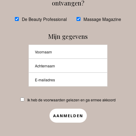
ontvangen?
@
debeautyprofessional
De Beauty Professional
Massage Magazine
Mijn gegevens
Laat meer posts zien
Beauty-Pro.nl
Ik heb de voorwaarden gelezen en ga ermee akkoord
Vacatures
Abonneren
Contact
Privacyverklaring
APP
Copyrights © 2025 Beauty Pro. All Rights Reserved.