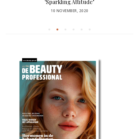
‘Sparkling Attitude’
POSTED
10 NOVEMBER, 2020
ON