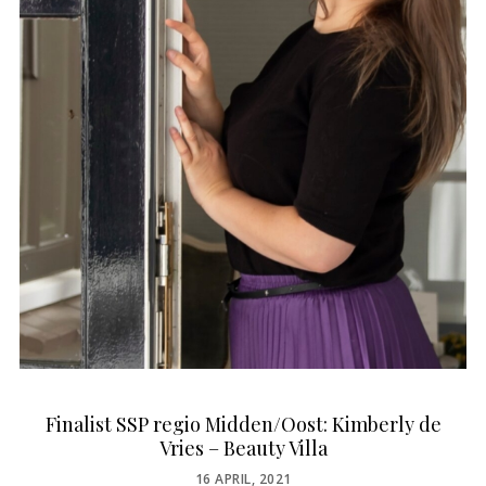
Finalist SSP regio Midden/Oost: Kimberly de
Vries – Beauty Villa
POSTED
16 APRIL, 2021