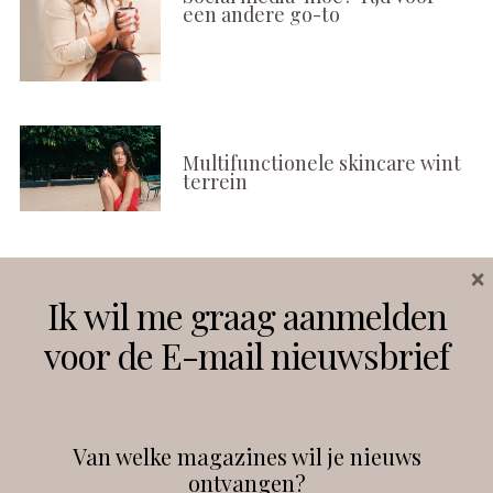
een andere go-to
Multifunctionele skincare wint
terrein
×
Volg ons
Ik wil me graag aanmelden
voor de E-mail nieuwsbrief
Instagram
Facebook
Van welke magazines wil je nieuws
ontvangen?