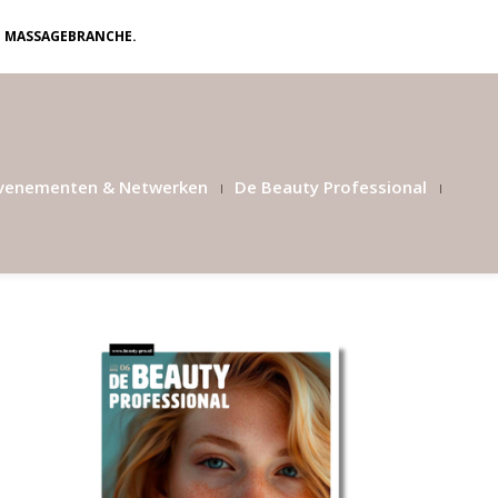
N MASSAGEBRANCHE.
venementen & Netwerken
De Beauty Professional