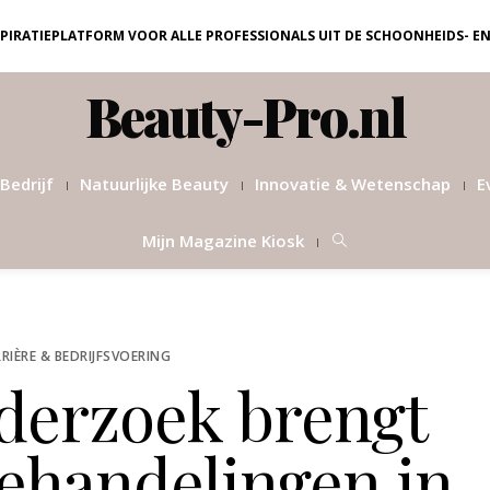
NSPIRATIEPLATFORM VOOR ALLE PROFESSIONALS UIT DE SCHOONHEIDS- E
Beauty-Pro.nl
Bedrijf
Natuurlijke Beauty
Innovatie & Wetenschap
E
Mijn Magazine Kiosk
RIÈRE & BEDRIJFSVOERING
erzoek brengt
behandelingen in