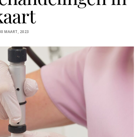
kaart
POSTED
30 MAART, 2023
ON