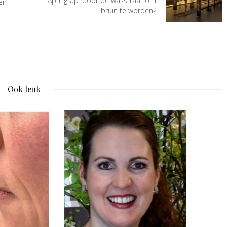
1 April grap: door de wasstraat om
en
bruin te worden?
Ook leuk