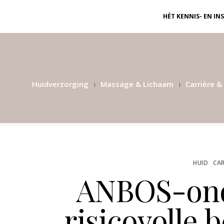
HÉT KENNIS- EN I
Huidverzorging
Massage & Lichaam
Carrière & 
HUID
CAR
ANBOS-ond
risicovolle 