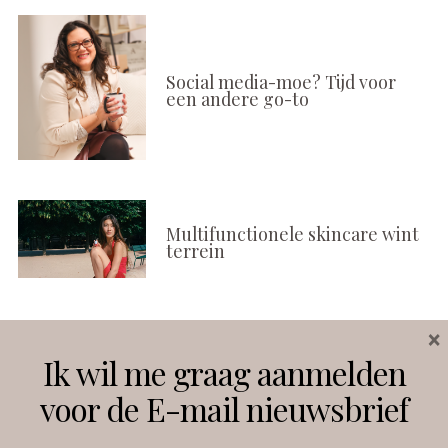
Social media-moe? Tijd voor
een andere go-to
Multifunctionele skincare wint
terrein
×
Volg ons
Ik wil me graag aanmelden
voor de E-mail nieuwsbrief
Instagram
Facebook