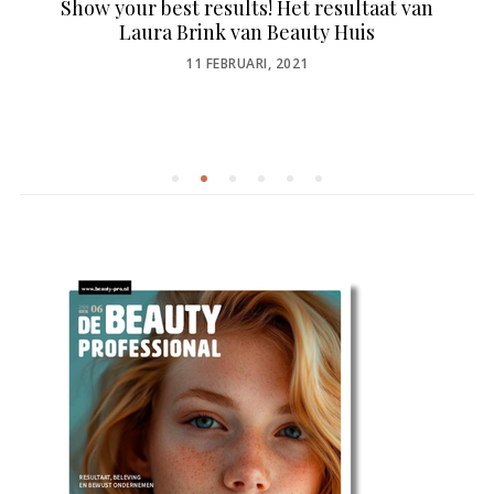
Show your best results! Het resultaat van
Laura Brink van Beauty Huis
POSTED
11 FEBRUARI, 2021
ON