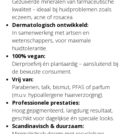
Gezuiverde mineralen van farmaceutische
kwaliteit – ideaal bij huidproblemen zoals
eczeem, acne of rosacea.
Dermatologisch ontwikkeld:
In samenwerking met artsen en
wetenschappers, voor maximale
huidtolerantie.
100% vegan:
Dierproefvrij én plantaardig – aansluitend bij
de bewuste consument.
Vrij van:
Parabenen, talk, bismut, PFAS of parfum
(m.u.v. hypoallergene haarverzorging).
Professionele prestaties:
Hoog gepigmenteerd, langdurig resultaat,
geschikt voor dagelijkse én speciale looks.
Scandinavisch & duurzaam:
Minimalistisch design met recyclebare