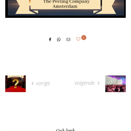
3
volgende
vorige
Ook leuk