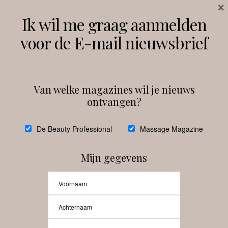
×
Volg ons
Ik wil me graag aanmelden
voor de E-mail nieuwsbrief
Instagram
Facebook
Van welke magazines wil je nieuws
ontvangen?
@
debeautyprofessional
De Beauty Professional
Massage Magazine
Mijn gegevens
Laat meer posts zien