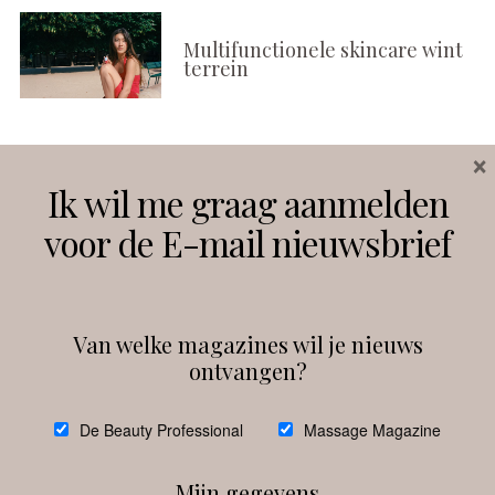
Multifunctionele skincare wint
terrein
×
Volg ons
Ik wil me graag aanmelden
voor de E-mail nieuwsbrief
Instagram
Facebook
Van welke magazines wil je nieuws
ontvangen?
@
debeautyprofessional
De Beauty Professional
Massage Magazine
Mijn gegevens