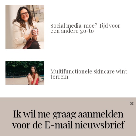
Social media-moe? Tijd voor
een andere go-to
Multifunctionele skincare wint
terrein
×
Volg ons
Ik wil me graag aanmelden
voor de E-mail nieuwsbrief
Instagram
Facebook