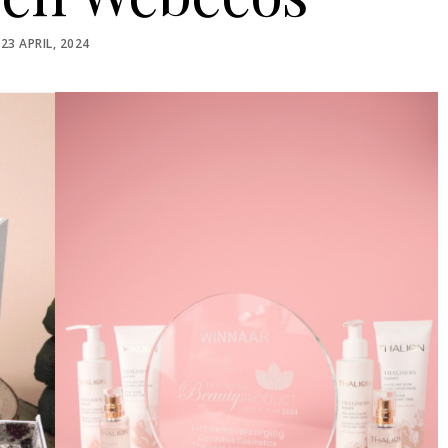
POSTED
23 APRIL, 2024
ON