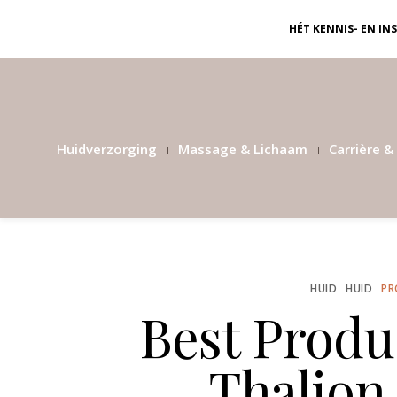
HÉT KENNIS- EN I
Huidverzorging
Massage & Lichaam
Carrière & 
HUID
HUID
PR
Best Produ
Thalion