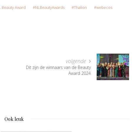
L Beauty Award
NLBeautyAwards
Thalion
webecos
volgende
Dit zijn de winnaars van de Beauty
Award 2024
Ook leuk