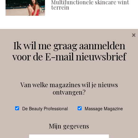
Multifunctionele skincare wint
terrein
×
Volg ons
Ik wil me graag aanmelden
voor de E-mail nieuwsbrief
Instagram
Facebook
Van welke magazines wil je nieuws
ontvangen?
@
debeautyprofessional
De Beauty Professional
Massage Magazine
Mijn gegevens