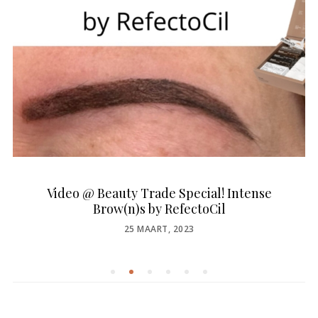
Video @ Beauty Trade Special! Intense
Brow(n)s by RefectoCil
POSTED
25 MAART, 2023
ON