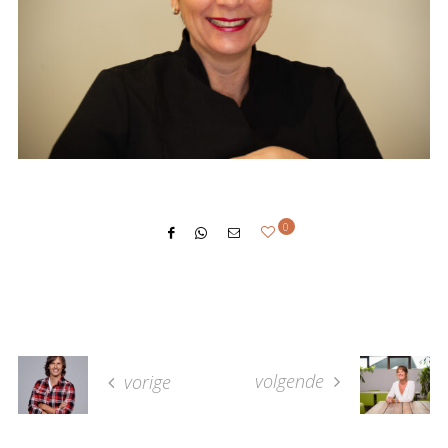
0
volgende
vorige