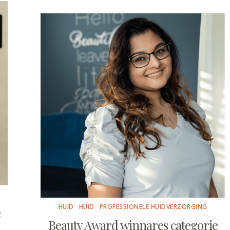
HUID
HUID
PROFESSIONELE HUIDVERZORGING
e
Beauty Award winnares categorie