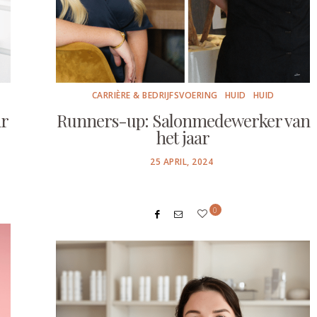
CARRIÈRE & BEDRIJFSVOERING
HUID
HUID
ar
Runners-up: Salonmedewerker van
het jaar
POSTED
25 APRIL, 2024
ON
0