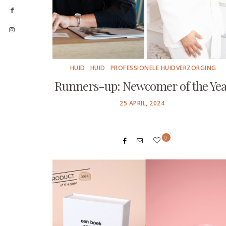
HUID
HUID
PROFESSIONELE HUIDVERZORGING
Runners-up: Newcomer of the Ye
POSTED
25 APRIL, 2024
ON
0