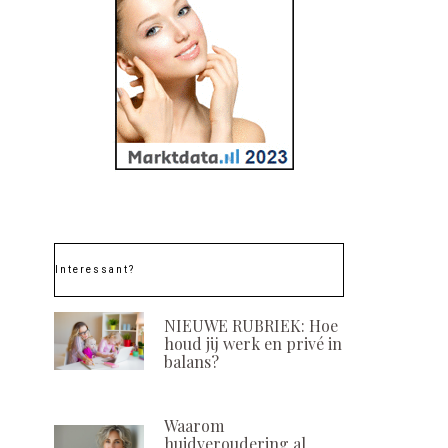
Interessant?
NIEUWE RUBRIEK: Hoe
houd jij werk en privé in
balans?
Waarom
huidveroudering al