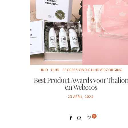
HUID
HUID
PROFESSIONELE HUIDVERZORGING
Best Product Awards voor Thalio
en Webecos
POSTED
23 APRIL, 2024
ON
0