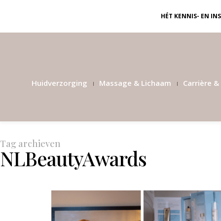
HÉT KENNIS- EN I
Huidverzorging
Massage & Lichaam
Carrière & 
Tag archieven
NLBeautyAwards