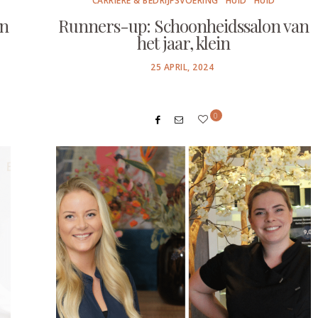
CARRIÈRE & BEDRIJFSVOERING
HUID
HUID
an
Runners-up: Schoonheidssalon van
het jaar, klein
POSTED
25 APRIL, 2024
ON
0