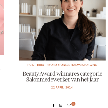
HUID
HUID
PROFESSIONELE HUIDVERZORGING
n
Beauty Award winnares categorie
Salonmedewerker van het jaar
POSTED
22 APRIL, 2024
ON
0