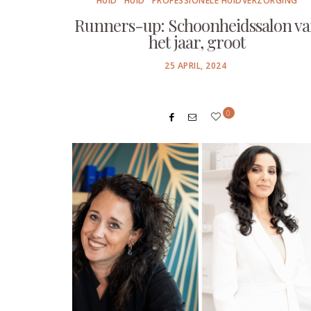
HUID
HUID
PROFESSIONELE HUIDVERZORGING
Runners-up: Schoonheidssalon v
het jaar, groot
POSTED
25 APRIL, 2024
ON
0