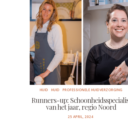
HUID
HUID
PROFESSIONELE HUIDVERZORGING
Runners-up: Schoonheidsspecialis
van het jaar, regio Noord
POSTED
25 APRIL, 2024
ON