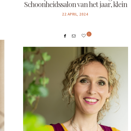
Schoonheidssalon van het jaar, klein
POSTED
22 APRIL, 2024
ON
0