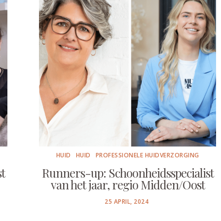
HUID
HUID
PROFESSIONELE HUIDVERZORGING
t
Runners-up: Schoonheidsspecialist
van het jaar, regio Midden/Oost
POSTED
25 APRIL, 2024
ON