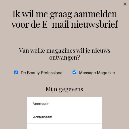
×
Volg ons
Ik wil me graag aanmelden
voor de E-mail nieuwsbrief
Instagram
Facebook
Van welke magazines wil je nieuws
ontvangen?
@
debeautyprofessional
De Beauty Professional
Massage Magazine
Mijn gegevens
Laat meer posts zien