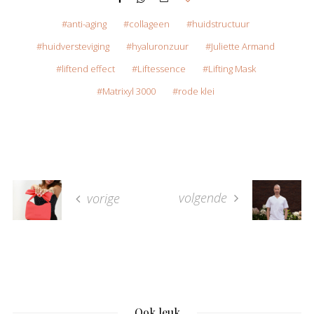
anti-aging
collageen
huidstructuur
huidversteviging
hyaluronzuur
Juliette Armand
liftend effect
Liftessence
Lifting Mask
Matrixyl 3000
rode klei
volgende
vorige
Ook leuk