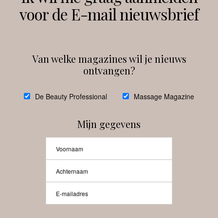
voor de E-mail nieuwsbrief
Instagram
Facebook
Van welke magazines wil je nieuws
ontvangen?
@
debeautyprofessional
De Beauty Professional
Massage Magazine
Mijn gegevens
Laat meer posts zien
Beauty-Pro.nl