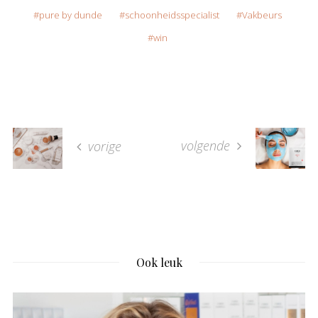
pure by dunde
schoonheidsspecialist
Vakbeurs
win
volgende
vorige
Ook leuk