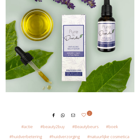
2
actie
beauty2buy
Beautybeurs
boek
huidverbetering
huidverzorging
natuurlijke cosmetica