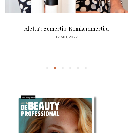
Aletta’s zomertip: Komkommertijd
POSTED
12 MEI, 2022
ON