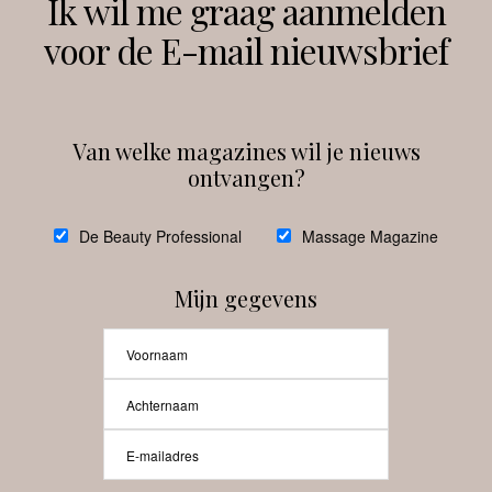
Ik wil me graag aanmelden
voor de E-mail nieuwsbrief
Instagram
Facebook
Van welke magazines wil je nieuws
ontvangen?
@
debeautyprofessional
De Beauty Professional
Massage Magazine
Mijn gegevens
Laat meer posts zien
Beauty-Pro.nl