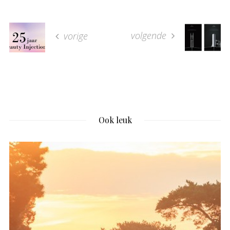
volgende
vorige
Ook leuk