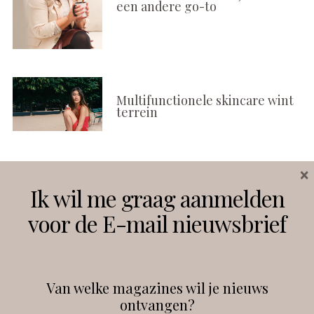
een andere go-to
Multifunctionele skincare wint
terrein
×
Volg ons
Ik wil me graag aanmelden
voor de E-mail nieuwsbrief
Instagram
Facebook
Van welke magazines wil je nieuws
ontvangen?