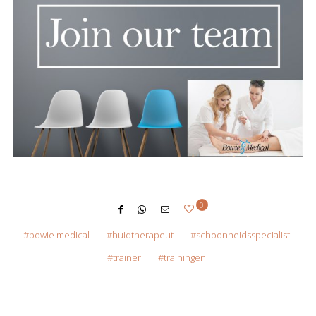
0
bowie medical
huidtherapeut
schoonheidsspecialist
trainer
trainingen