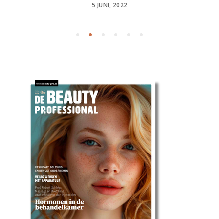
POSTED
5 JUNI, 2022
ON