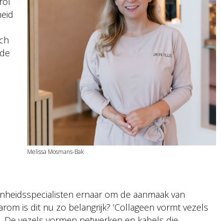
rol
heid
sch
 de
Melissa Mosmans-Bak
nheidsspecialisten ernaar om de aanmaak van
rom is dit nu zo belangrijk? ‘Collageen vormt vezels
ls. De vezels vormen netwerken en kabels die