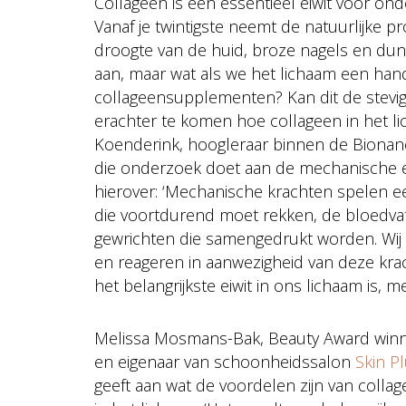
Collageen is een essentieel eiwit voor on
Vanaf je twintigste neemt de natuurlijke pr
droogte van de huid, broze nagels en dun
aan, maar wat als we het lichaam een ha
collageensupplementen? Kan dit de stevi
erachter te komen hoe collageen in het li
Koenderink, hoogleraar binnen de Bionanos
die onderzoek doet aan de mechanische e
hierover: ‘Mechanische krachten spelen ee
die voortdurend moet rekken, de bloedv
gewrichten die samengedrukt worden. Wij w
en reageren in aanwezigheid van deze krac
het belangrijkste eiwit in ons lichaam is, 
Melissa Mosmans-Bak, Beauty Award win
en eigenaar van schoonheidssalon
Skin P
geeft aan wat de voordelen zijn van colla