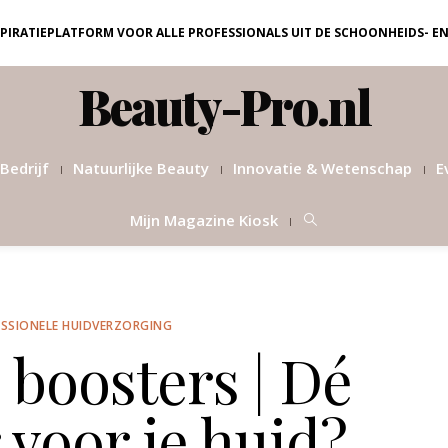
NSPIRATIEPLATFORM VOOR ALLE PROFESSIONALS UIT DE SCHOONHEIDS- E
Beauty-Pro.nl
Bedrijf
Natuurlijke Beauty
Innovatie & Wetenschap
E
Mijn Magazine Kiosk
SSIONELE HUIDVERZORGING
 boosters | Dé
voor je huid?