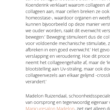
Koenderink verklaart waarom collageen af
collageen aan, maar cellen breken ze ook 
homeostase-, waardoor organen en weefse
kunnen bijvoorbeeld op deze manier verst
we ouder worden, raakt dit evenwicht verst
bewegen.’ Beweging stimuleert dus de col
voor voldoende mechanische stimulatie, 
afbreken in een goed evenwicht.’ Het gevo
verslapping en veroudering. Hoe dit proces 
neemt het collageengehalte af, maar de ‘kw
blootstelling aan Uv-straling, maar ook d
collageenvezels aan elkaar gelijmd -cross
verandert.’
Madelon Ruizendaal, schoonheidsspeciali
van oorsprong en tegenwoordig eigenaar 
Manicuresalon Madelon
, ziet niet alleen 