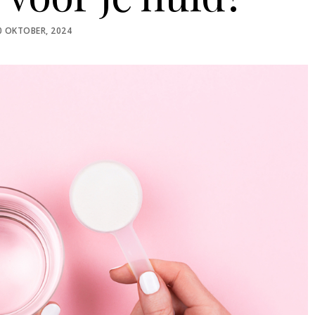
OSTED
0 OKTOBER, 2024
N