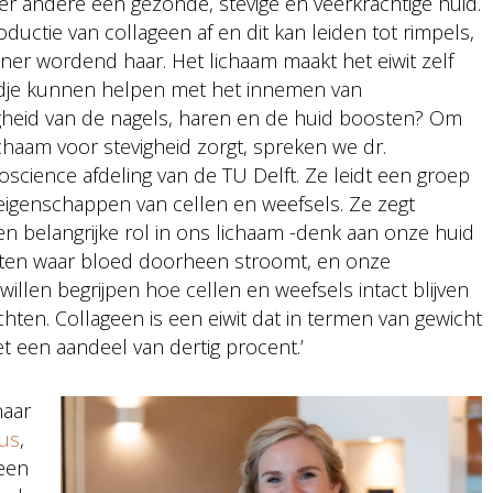
der andere een gezonde, stevige en veerkrachtige huid.
oductie van collageen af en dit kan leiden tot rimpels,
ner wordend haar. Het lichaam maakt het eiwit zelf
ndje kunnen helpen met het innemen van
gheid van de nagels, haren en de huid boosten? Om
chaam voor stevigheid zorgt, spreken we dr.
cience afdeling van de TU Delft. Ze leidt een groep
igenschappen van cellen en weefsels. Ze zegt
n belangrijke rol in ons lichaam -denk aan onze huid
aten waar bloed doorheen stroomt, en onze
illen begrijpen hoe cellen en weefsels intact blijven
hten. Collageen is een eiwit dat in termen van gewicht
met een aandeel van dertig procent.’
naar
lus
,
geen