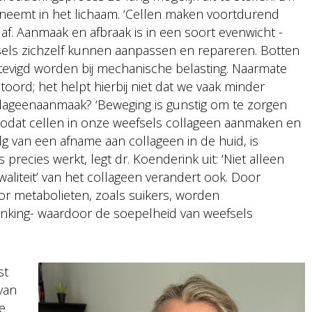
neemt in het lichaam. ‘Cellen maken voortdurend
af. Aanmaak en afbraak is in een soort evenwicht -
ls zichzelf kunnen aanpassen en repareren. Botten
evigd worden bij mechanische belasting. Naarmate
oord; het helpt hierbij niet dat we vaak minder
lageenaanmaak? ‘Beweging is gunstig om te zorgen
zodat cellen in onze weefsels collageen aanmaken en
lg van een afname aan collageen in de huid, is
precies werkt, legt dr. Koenderink uit: ‘Niet alleen
aliteit’ van het collageen verandert ook. Door
oor metabolieten, zoals suikers, worden
linking- waardoor de soepelheid van weefsels
st
van
de