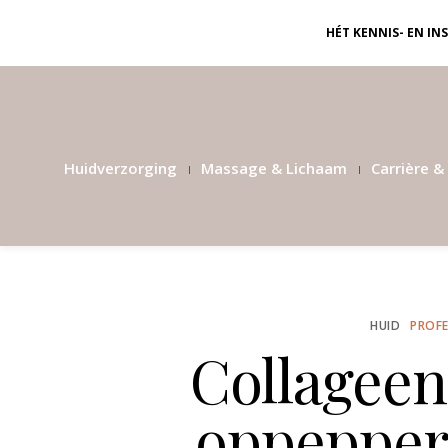
HÉT KENNIS- EN I
Huidverzorging
Massage & Lichaam
Carrière & 
HUID
PROFE
Collageen
oppepper 