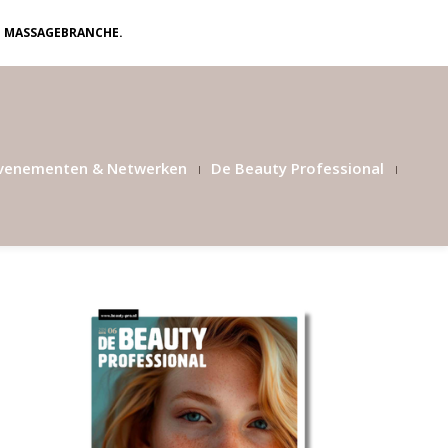
N MASSAGEBRANCHE.
venementen & Netwerken
De Beauty Professional