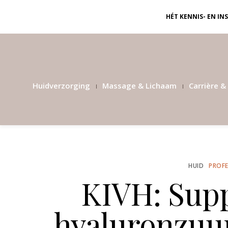
HÉT KENNIS- EN I
Huidverzorging
Massage & Lichaam
Carrière & 
HUID
PROFE
KIVH: Sup
hyaluronzuur