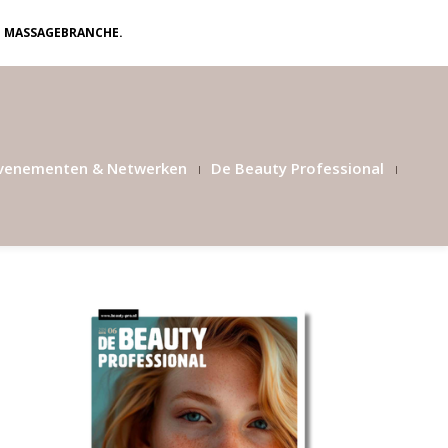
N MASSAGEBRANCHE.
venementen & Netwerken
De Beauty Professional