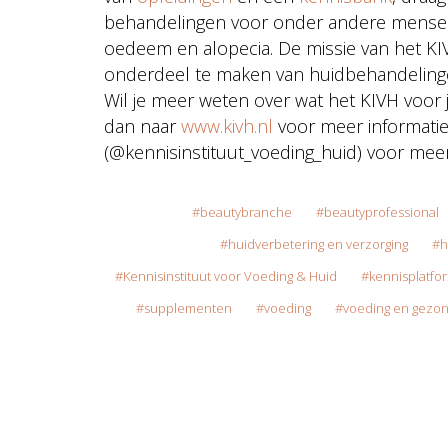
behandelingen voor onder andere mensen 
oedeem en alopecia. De missie van het KIV
onderdeel te maken van huidbehandeling
Wil je meer weten over wat het KIVH voor 
dan naar
www.kivh.nl
voor meer informatie
(@kennisinstituut_voeding_huid) voor meer
beautybranche
beautyprofessional
huidverbetering en verzorging
h
Kennisinstituut voor Voeding & Huid
kennisplatfo
supplementen
voeding
voeding en gezo