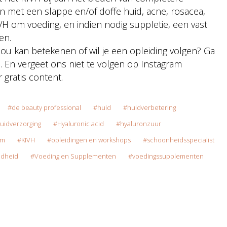
met een slappe en/of doffe huid, acne, rosacea,
H om voeding, en indien nodig suppletie, een vast
en.
jou kan betekenen of wil je een opleiding volgen? Ga
. En vergeet ons niet te volgen op Instagram
 gratis content.
de beauty professional
huid
huidverbetering
uidverzorging
Hyaluronic acid
hyaluronzuur
rm
KIVH
opleidingen en workshops
schoonheidsspecialist
ndheid
Voeding en Supplementen
voedingssupplementen