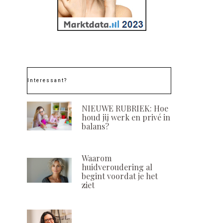
Interessant?
NIEUWE RUBRIEK: Hoe
houd jij werk en privé in
balans?
Waarom
huidveroudering al
begint voordat je het
ziet