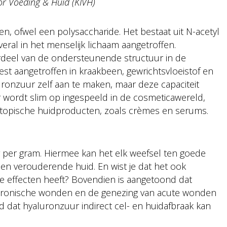
oor Voeding & Huid (KIVH)
n, ofwel een polysaccharide. Het bestaat uit N-acetyl
ral in het menselijk lichaam aangetroffen.
deel van de ondersteunende structuur in de
est aangetroffen in kraakbeen, gewrichtsvloeistof en
luronzuur zelf aan te maken, maar deze capaciteit
 wordt slim op ingespeeld in de cosmeticawereld,
 in topische huidproducten, zoals crèmes en serums.
er per gram. Hiermee kan het elk weefsel ten goede
een verouderende huid. En wist je dat het ook
e effecten heeft? Bovendien is aangetoond dat
hronische wonden en de genezing van acute wonden
d dat hyaluronzuur indirect cel- en huidafbraak kan