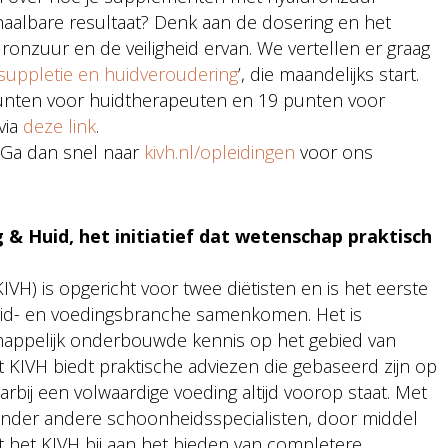
haalbare resultaat? Denk aan de dosering en het
onzuur en de veiligheid ervan. We vertellen er graag
suppletie en huidveroudering
’, die maandelijks start.
punten voor huidtherapeuten en 19 punten voor
via
deze link
.
 Ga dan snel naar
kivh.nl/opleidingen
voor ons
 & Huid, het initiatief dat wetenschap praktisch
IVH) is opgericht voor twee diëtisten en is het eerste
 huid- en voedingsbranche samenkomen. Het is
happelijk onderbouwde kennis op het gebied van
 KIVH biedt praktische adviezen die gebaseerd zijn op
arbij een volwaardige voeding altijd voorop staat. Met
 onder andere schoonheidsspecialisten, door middel
gt het KIVH bij aan het bieden van completere