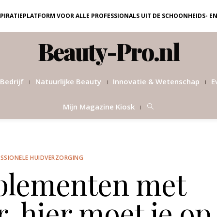
NSPIRATIEPLATFORM VOOR ALLE PROFESSIONALS UIT DE SCHOONHEIDS- E
Beauty-Pro.nl
Bedrijf
Natuurlijke Beauty
Innovatie & Wetenschap
E
Mijn Magazine Kiosk
SSIONELE HUIDVERZORGING
plementen met
, hier moet je op