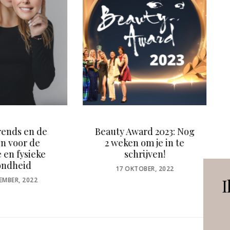
y Award 2023: Nog
Vraag aan Mardge
eken om je in te
Pascaud: Inflammaging
schrijven!
– De stille
huidverouderaar
OSTED
7 OKTOBER, 2022
N
I
POSTED
27 AUGUSTUS, 2025
ON