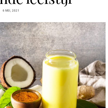
POSTED
6 MEI, 2021
ON