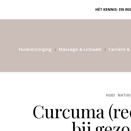
HÉT KENNIS- EN I
Huidverzorging
Massage & Lichaam
Carrière & 
HUID
NATUUR
Curcuma (re
bij gezo