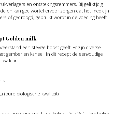
rukverlagers en ontstekingsremmers. Bij gelijktijdig
elen kan geelwortel ervoor zorgen dat het medicijn
rs of gedroogd, gebruikt wordt in de voeding heeft
pt Golden milk
eerstand een stevige boost geeft. Er zijn diverse
met gember en kaneel. In dit recept de eenvoudige
ouw klant.
elk
 (pure biologische kwaliteit)
deze langzaam; niet laten koken. Doe ½-1 afgestreken