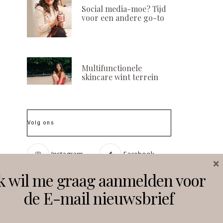
Social media-moe? Tijd
voor een andere go-to
Multifunctionele
skincare wint terrein
Volg ons
Revitaltrax blijft
BEURSNIEUWS!
marktleider in
wellnessconce
collageen met
Gharieni en kan
Instagram
Facebook
×
doorbraak in
op 75 euro ko
opneembaarheid en
k wil me graag aanmelden voor
POSTED
18 SEPTEMBER, 
effectiviteit
ON
de E-mail nieuwsbrief
POSTED
19 SEPTEMBER, 2024
ON