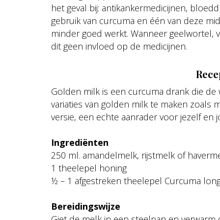
het geval bij: antikankermedicijnen, bloedd
gebruik van curcuma en één van deze midd
minder goed werkt. Wanneer geelwortel, ve
dit geen invloed op de medicijnen.
Rece
Golden milk is een curcuma drank die de w
variaties van golden milk te maken zoals 
versie, een echte aanrader voor jezelf en j
Ingrediënten
250 ml. amandelmelk, rijstmelk of haverm
1 theelepel honing
½ – 1 afgestreken theelepel Curcuma longa
Bereidingswijze
Giet de melk in een steelpan en verwarm 