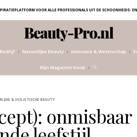
NSPIRATIEPLATFORM VOOR ALLE PROFESSIONALS UIT DE SCHOONHEIDS- E
Beauty-Pro.nl
Bedrijf
Natuurlijke Beauty
Innovatie & Wetenschap
E
Mijn Magazine Kiosk
LIJKE & HOLISTISCHE BEAUTY
cept): onmisbaar
nde leefstijl