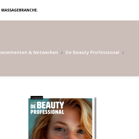
N MASSAGEBRANCHE.
venementen & Netwerken
De Beauty Professional