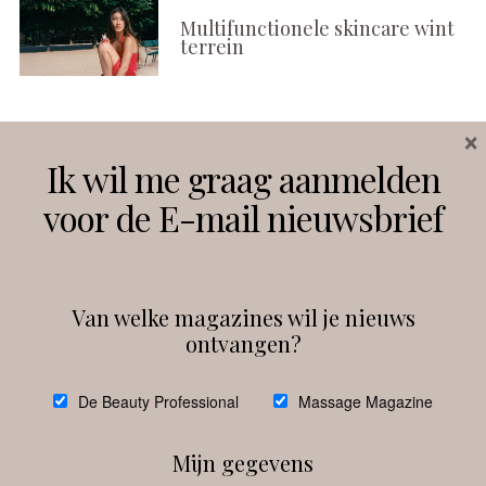
Multifunctionele skincare wint
terrein
×
Volg ons
Ik wil me graag aanmelden
voor de E-mail nieuwsbrief
Instagram
Facebook
Van welke magazines wil je nieuws
ontvangen?
@
debeautyprofessional
De Beauty Professional
Massage Magazine
Mijn gegevens