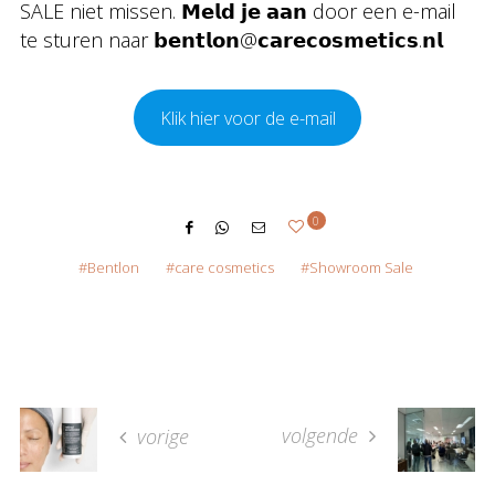
SALE niet missen. 𝗠𝗲𝗹𝗱 𝗷𝗲 𝗮𝗮𝗻 door een e-mail
te sturen naar 𝗯𝗲𝗻𝘁𝗹𝗼𝗻@𝗰𝗮𝗿𝗲𝗰𝗼𝘀𝗺𝗲𝘁𝗶𝗰𝘀.𝗻𝗹
Klik hier voor de e-mail
0
Bentlon
care cosmetics
Showroom Sale
volgende
vorige