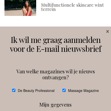
Multifunctionele skincare wint
terrein
×
Volg ons
Ik wil me graag aanmelden
voor de E-mail nieuwsbrief
Instagram
Facebook
Van welke magazines wil je nieuws
ontvangen?
@
debeautyprofessional
De Beauty Professional
Massage Magazine
Mijn gegevens