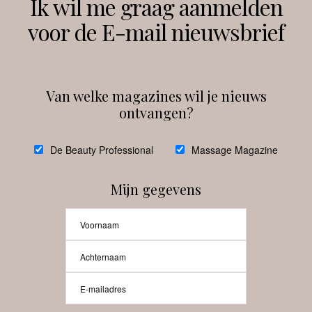
Ik wil me graag aanmelden
voor de E-mail nieuwsbrief
Instagram
Facebook
Van welke magazines wil je nieuws
ontvangen?
@
debeautyprofessional
De Beauty Professional
Massage Magazine
Mijn gegevens
Laat meer posts zien
Beauty-Pro.nl