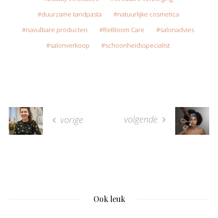
duurzame tandpasta
natuurlijke cosmetica
navulbare producten
ReBloom Care
salonadvies
salonverkoop
schoonheidsspecialist
volgende
vorige
Ook leuk