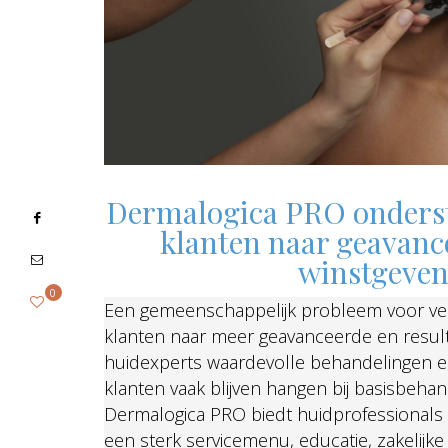
Dermalogica PRO ondersteu
klanten naar geavanc
winstgeven
0
Een gemeenschappelijk probleem voor vee
klanten naar meer geavanceerde en resul
huidexperts waardevolle behandelingen en
klanten vaak blijven hangen bij basisbeha
Dermalogica PRO biedt huidprofessionals 
een sterk servicemenu, educatie, zakelij