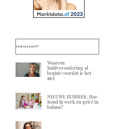
Interessant?
Waarom
huidveroudering al
begint voordat je het
ziet
NIEUWE RUBRIEK: Hoe
houd jij werk en privé in
balans?