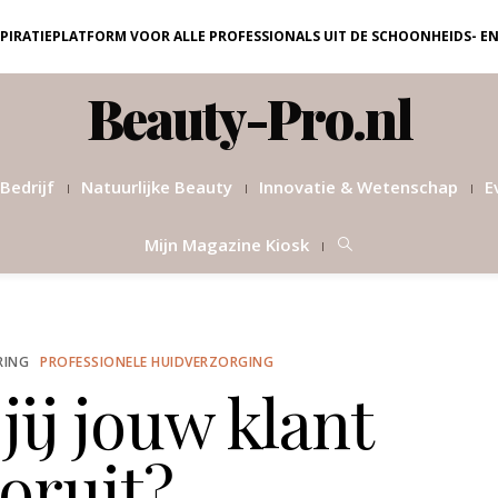
NSPIRATIEPLATFORM VOOR ALLE PROFESSIONALS UIT DE SCHOONHEIDS- E
Beauty-Pro.nl
Bedrijf
Natuurlijke Beauty
Innovatie & Wetenschap
E
Mijn Magazine Kiosk
RING
PROFESSIONELE HUIDVERZORGING
jij jouw klant
oruit?