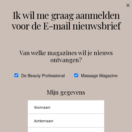
×
Volg ons
Ik wil me graag aanmelden
voor de E-mail nieuwsbrief
Instagram
Facebook
Van welke magazines wil je nieuws
ontvangen?
@
debeautyprofessional
De Beauty Professional
Massage Magazine
Mijn gegevens
Laat meer posts zien