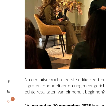
Na een uitverkochte eerste editie keert h
– groter, inhoudelijker en nog meer gericht
echte resultaten van binnenuit beginnen? D
0
Op
maandag 10 november 2025
komen v