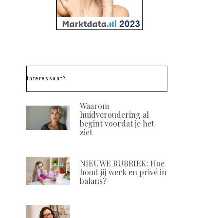
Interessant?
Waarom
huidveroudering al
begint voordat je het
ziet
NIEUWE RUBRIEK: Hoe
houd jij werk en privé in
balans?