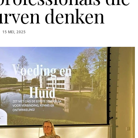
urven denken
POSTED
15 MEI, 2025
ON