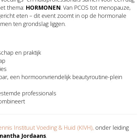
 Het thema:
HORMONEN
. Van PCOS tot menopauze,
richt eten – dit event zoomt in op de hormonale
men ten grondslag liggen.
chap en praktijk
ap
ies
bar, een hormoonvriendelijk beautyroutine-plein
estemde professionals
combineert
ennis Instituut Voeding & Huid (KIVH),
onder leiding
mantha Jordaans
.