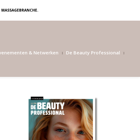
N MASSAGEBRANCHE.
venementen & Netwerken
De Beauty Professional