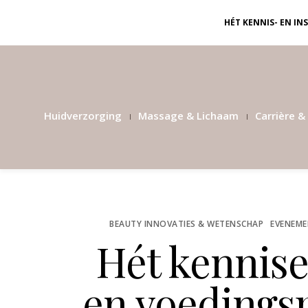
HÉT KENNIS- EN I
Huidverzorging
Massage & Lichaam
Carrière & 
BEAUTY INNOVATIES & WETENSCHAP
EVENEME
Hét kennise
en voedingsp