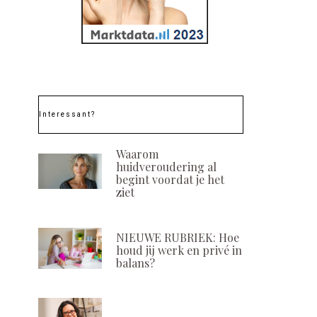
Interessant?
Waarom
huidveroudering al
begint voordat je het
ziet
NIEUWE RUBRIEK: Hoe
houd jij werk en privé in
balans?