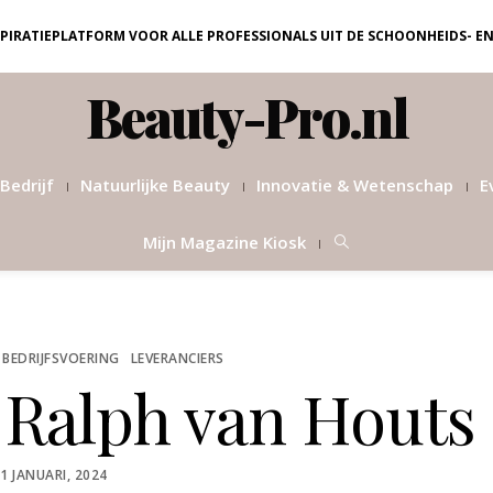
NSPIRATIEPLATFORM VOOR ALLE PROFESSIONALS UIT DE SCHOONHEIDS- E
Beauty-Pro.nl
Bedrijf
Natuurlijke Beauty
Innovatie & Wetenschap
E
Mijn Magazine Kiosk
 BEDRIJFSVOERING
LEVERANCIERS
 Ralph van Houts
OSTED
1 JANUARI, 2024
ON