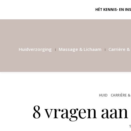
HÉT KENNIS- EN I
Huidverzorging
Massage & Lichaam
Carrière & 
HUID
CARRIÈRE &
8 vragen aan
P
1