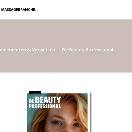
N MASSAGEBRANCHE.
venementen & Netwerken
De Beauty Professional