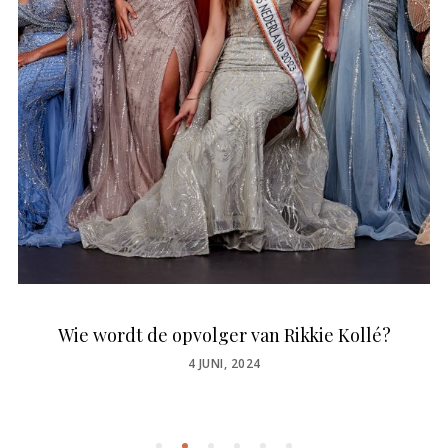
Wie wordt de opvolger van Rikkie Kollé?
POSTED
4 JUNI, 2024
ON