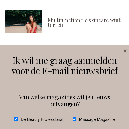
Multifunctionele skincare wint
terrein
×
Volg ons
Ik wil me graag aanmelden
voor de E-mail nieuwsbrief
Instagram
Facebook
Van welke magazines wil je nieuws
ontvangen?
@
debeautyprofessional
De Beauty Professional
Massage Magazine