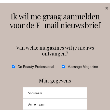
×
Volg ons
Ik wil me graag aanmelden
voor de E-mail nieuwsbrief
Instagram
Facebook
Van welke magazines wil je nieuws
ontvangen?
@
debeautyprofessional
De Beauty Professional
Massage Magazine
Mijn gegevens
Laat meer posts zien