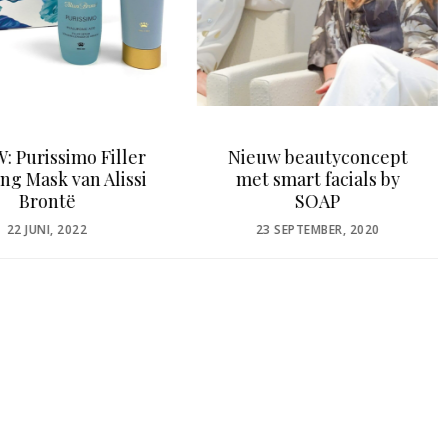
w beautyconcept
Salontrends 2021
smart facials by
POSTED
21 DECEMBER, 2020
SOAP
ON
OSTED
 SEPTEMBER, 2020
N