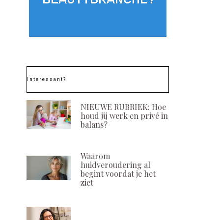
Nano CellCare therapie,
Starters in
Interessant?
een bijzondere
beautybranche:
behandeling
Akan
NIEUWE RUBRIEK: Hoe
POSTED
POSTED
9 FEBRUARI, 2023
3 MAART, 20
houd jij werk en privé in
ON
ON
balans?
Waarom
huidveroudering al
begint voordat je het
ziet