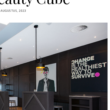
STED
 AUGUSTUS, 2023
N