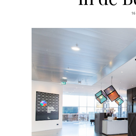
PO
16
O