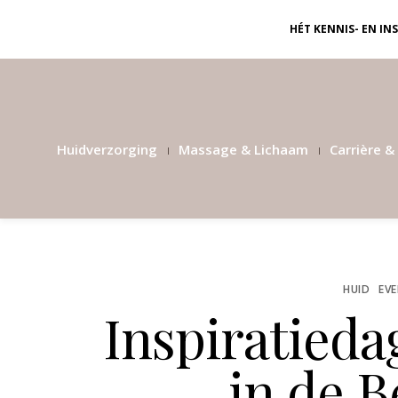
HÉT KENNIS- EN I
Huidverzorging
Massage & Lichaam
Carrière & 
HUID
EV
Inspiratieda
in de 