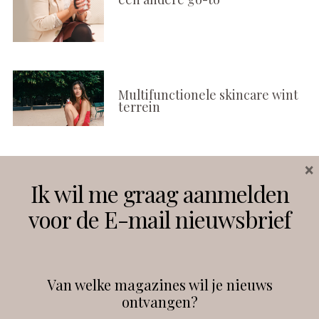
Multifunctionele skincare wint
terrein
×
Volg ons
Ik wil me graag aanmelden
voor de E-mail nieuwsbrief
Instagram
Facebook
Van welke magazines wil je nieuws
ontvangen?
@
debeautyprofessional