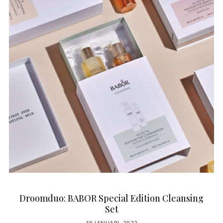
Droomduo: BABOR Special Edition Cleansing
Set
POSTED