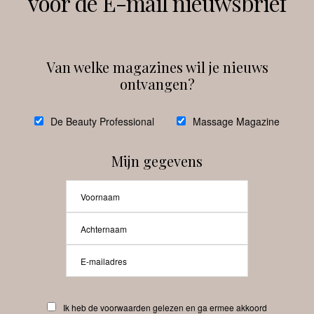
voor de E-mail nieuwsbrief
Instagram
Facebook
Van welke magazines wil je nieuws
ontvangen?
@
debeautyprofessional
De Beauty Professional
Massage Magazine
Mijn gegevens
Laat meer posts zien
Beauty-Pro.nl
Ik heb de voorwaarden gelezen en ga ermee akkoord