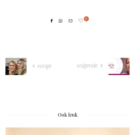
0
volgende
vorige
Ook leuk