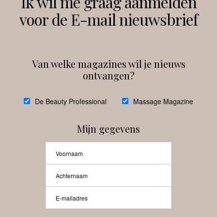
Ik wil me graag aanmelden
voor de E-mail nieuwsbrief
Instagram
Facebook
Van welke magazines wil je nieuws
ontvangen?
@
debeautyprofessional
De Beauty Professional
Massage Magazine
Mijn gegevens
Laat meer posts zien
Beauty-Pro.nl