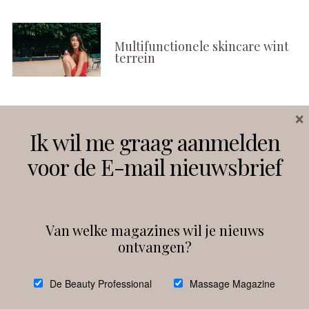
Multifunctionele skincare wint
terrein
×
Volg ons
Ik wil me graag aanmelden
voor de E-mail nieuwsbrief
Instagram
Facebook
Van welke magazines wil je nieuws
ontvangen?
@
debeautyprofessional
De Beauty Professional
Massage Magazine