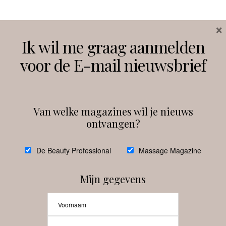
×
Volg ons
Ik wil me graag aanmelden
voor de E-mail nieuwsbrief
Instagram
Facebook
Van welke magazines wil je nieuws
ontvangen?
@
debeautyprofessional
De Beauty Professional
Massage Magazine
Mijn gegevens
Laat meer posts zien