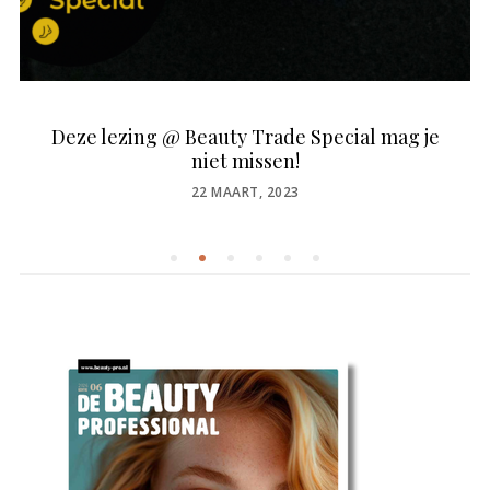
Deze lezing @ Beauty Trade Special mag je
niet missen!
POSTED
22 MAART, 2023
ON