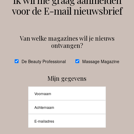
voor de E-mail nieuwsbrief
Instagram
Facebook
Van welke magazines wil je nieuws
ontvangen?
@
debeautyprofessional
De Beauty Professional
Massage Magazine
Mijn gegevens
Laat meer posts zien
Beauty-Pro.nl