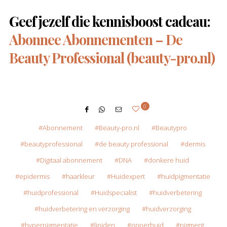
Geef jezelf die kennisboost cadeau:
Abonnee Abonnementen – De
Beauty Professional (beauty-pro.nl)
0
Abonnement
Beauty-pro.nl
Beautypro
beautyprofessional
de beauty professional
dermis
Digitaal abonnement
DNA
donkere huid
epidermis
haarkleur
Huidexpert
huidpigmentatie
huidprofessional
Huidspecialist
huidverbetering
huidverbetering en verzorging
huidverzorging
hyperpigmentatie
lipiden
opperhuid
pigment