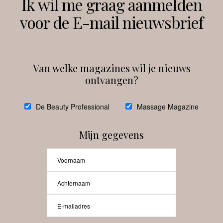
Ik wil me graag aanmelden
voor de E-mail nieuwsbrief
Instagram
Facebook
Van welke magazines wil je nieuws
ontvangen?
@
debeautyprofessional
De Beauty Professional
Massage Magazine
Mijn gegevens
Laat meer posts zien
Beauty-Pro.nl