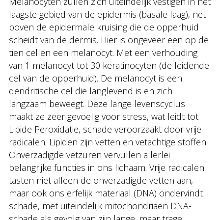
Melanocyten zullen zich uiteindelijk vestigen in het
laagste gebied van de epidermis (basale laag), net
boven de epidermale kruising die de opperhuid
scheidt van de dermis. Hier is ongeveer een op de
tien cellen een melanocyt. Met een verhouding
van 1 melanocyt tot 30 keratinocyten (de leidende
cel van de opperhuid). De melanocyt is een
dendritische cel die langlevend is en zich
langzaam beweegt. Deze lange levenscyclus
maakt ze zeer gevoelig voor stress, wat leidt tot
Lipide Peroxidatie, schade veroorzaakt door vrije
radicalen. Lipiden zijn vetten en vetachtige stoffen.
Onverzadigde vetzuren vervullen allerlei
belangrijke functies in ons lichaam. Vrije radicalen
tasten niet alleen de onverzadigde vetten aan,
maar ook ons erfelijk materiaal (DNA) ondervindt
schade, met uiteindelijk mitochondriaën DNA-
schade als gevolg van zijn lange, maar trage