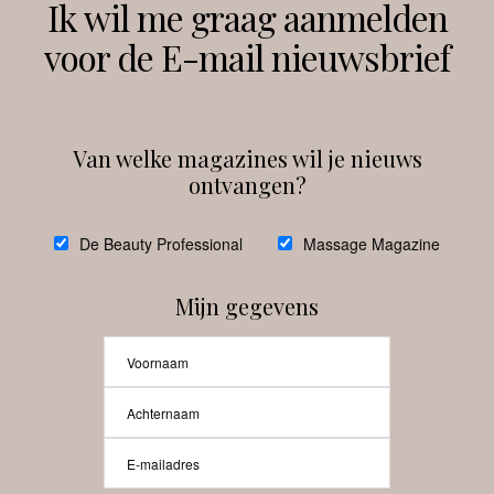
Ik wil me graag aanmelden
voor de E-mail nieuwsbrief
Instagram
Facebook
Van welke magazines wil je nieuws
ontvangen?
@
debeautyprofessional
De Beauty Professional
Massage Magazine
Mijn gegevens
Laat meer posts zien
Beauty-Pro.nl