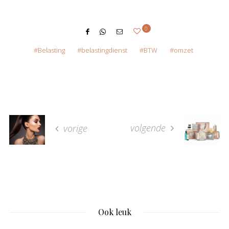
0
Belasting
belastingdienst
BTW
omzet
volgende
vorige
Ook leuk