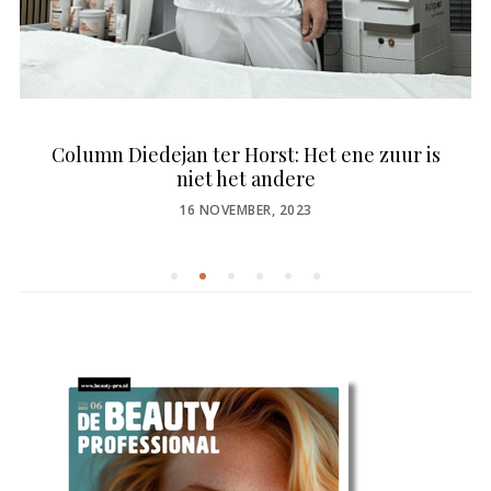
Column Diedejan ter Horst: Het ene zuur is
niet het andere
POSTED
16 NOVEMBER, 2023
ON