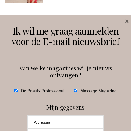
×
Volg ons
Ik wil me graag aanmelden
voor de E-mail nieuwsbrief
Instagram
Facebook
Van welke magazines wil je nieuws
ontvangen?
@
debeautyprofessional
De Beauty Professional
Massage Magazine
Mijn gegevens