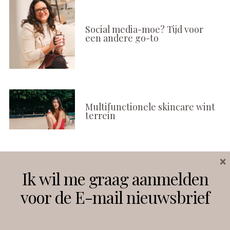
Social media-moe? Tijd voor
een andere go-to
Multifunctionele skincare wint
terrein
×
Volg ons
Ik wil me graag aanmelden
voor de E-mail nieuwsbrief
Instagram
Facebook