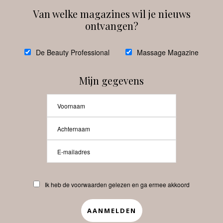
Van welke magazines wil je nieuws
ontvangen?
@
debeautyprofessional
De Beauty Professional
Massage Magazine
Mijn gegevens
Laat meer posts zien
Beauty-Pro.nl
Ik heb de voorwaarden gelezen en ga ermee akkoord
Vacatures
Abonneren
Contact
Privacyverklaring
APP