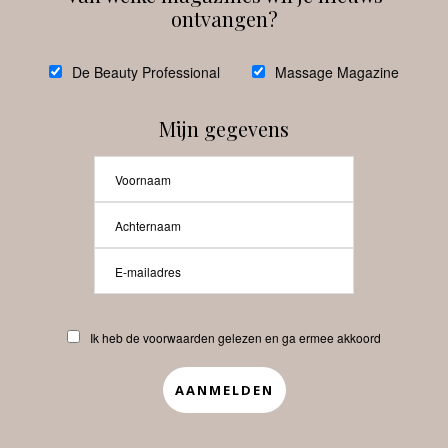
ontvangen?
@
debeautyprofessional
De Beauty Professional
Massage Magazine
Mijn gegevens
Laat meer posts zien
Beauty-Pro.nl
Ik heb de voorwaarden gelezen en ga ermee akkoord
Vacatures
Abonneren
Contact
Privacyverklaring
APP
Copyrights © 2025 Beauty Pro. All Rights Reserved.