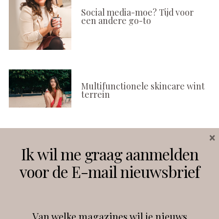
Social media-moe? Tijd voor
een andere go-to
Multifunctionele skincare wint
terrein
×
Volg ons
Ik wil me graag aanmelden
voor de E-mail nieuwsbrief
Instagram
Facebook
Van welke magazines wil je nieuws