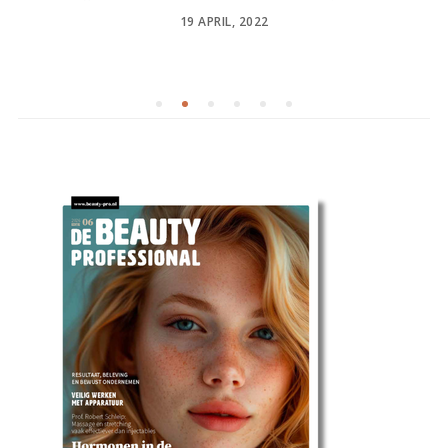
POSTED
19 APRIL, 2022
ON