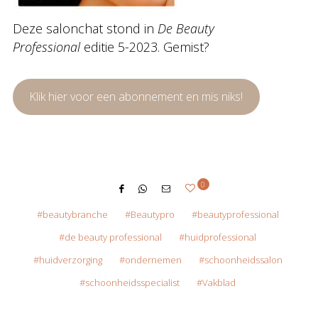
Deze salonchat stond in
De Beauty
Professional
editie 5-2023. Gemist?
Klik hier voor een abonnement en mis niks!
0
beautybranche
Beautypro
beautyprofessional
de beauty professional
huidprofessional
huidverzorging
ondernemen
schoonheidssalon
schoonheidsspecialist
Vakblad