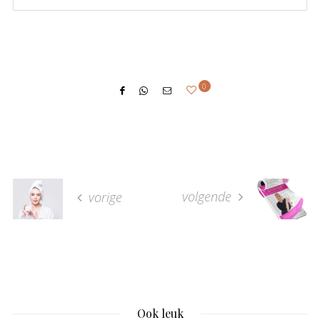
0
volgende
vorige
Ook leuk