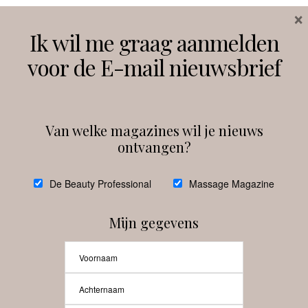
×
Volg ons
Ik wil me graag aanmelden
voor de E-mail nieuwsbrief
Instagram
Facebook
Van welke magazines wil je nieuws
ontvangen?
@
debeautyprofessional
De Beauty Professional
Massage Magazine
Mijn gegevens
Laat meer posts zien