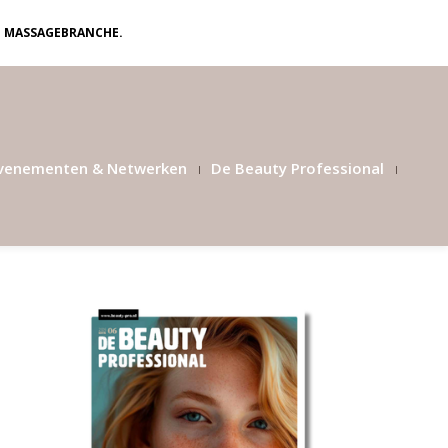
N MASSAGEBRANCHE.
venementen & Netwerken
De Beauty Professional