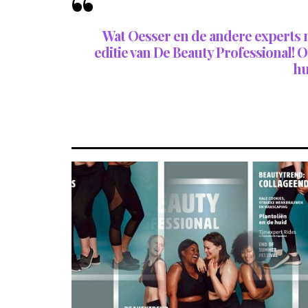
Wat Oesser en de andere experts no
editie van De Beauty Professional! O
hu