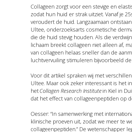
Collageen zorgt voor een stevige en elasti
zodat hun huid er strak uitziet. Vanaf je 
veroudert de huid. Langzaamaan ontstaan fi
Ultee, onderzoeksarts cosmetische dermato
die de huid stevig houden. Als die verdwij
lichaam breekt collageen niet alleen af, 
van collageen helaas sneller dan de aanmaa
luchtvervuiling stimuleren bijvoorbeeld de
Voor dit artikel spraken wij met verschill
Ultee. Maar ook zeker interessant is het i
het
Collagen Research Institute
in Kiel in Du
dat het effect van collageenpeptiden op de
Oesser: “In samenwerking met internation
klinische proeven uit, zodat we meer te w
collageenpeptiden.” De wetenschapper legt