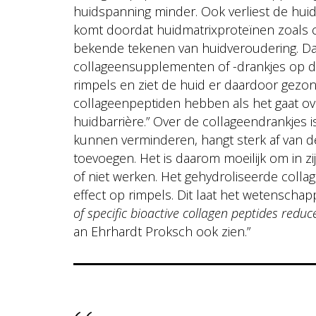
huidspanning minder. Ook verliest de hui
komt doordat huidmatrixproteïnen zoals c
bekende tekenen van huidveroudering. Da
collageensupplementen of -drankjes op de
rimpels en ziet de huid er daardoor gezo
collageenpeptiden hebben als het gaat ove
huidbarrière.” Over de collageendrankjes i
kunnen verminderen, hangt sterk af van de
toevoegen. Het is daarom moeilijk om in z
of niet werken. Het gehydroliseerde collag
effect op rimpels. Dit laat het wetenschap
of specific bioactive collagen peptides redu
an Ehrhardt Proksch ook zien.”