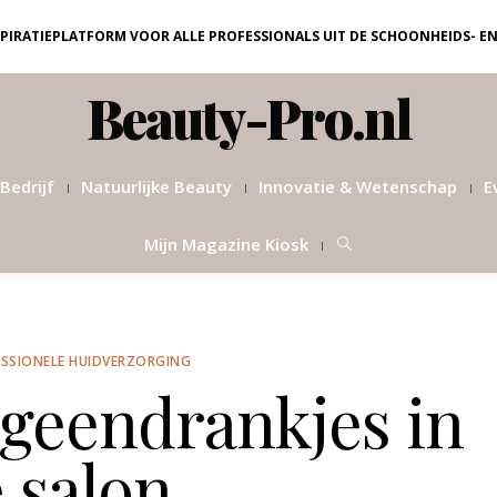
NSPIRATIEPLATFORM VOOR ALLE PROFESSIONALS UIT DE SCHOONHEIDS- E
Beauty-Pro.nl
Bedrijf
Natuurlijke Beauty
Innovatie & Wetenschap
E
Mijn Magazine Kiosk
SSIONELE HUIDVERZORGING
ageendrankjes in
 salon