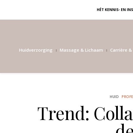
HÉT KENNIS- EN I
Huidverzorging
Massage & Lichaam
Carrière & 
HUID
PROFE
Trend: Coll
de