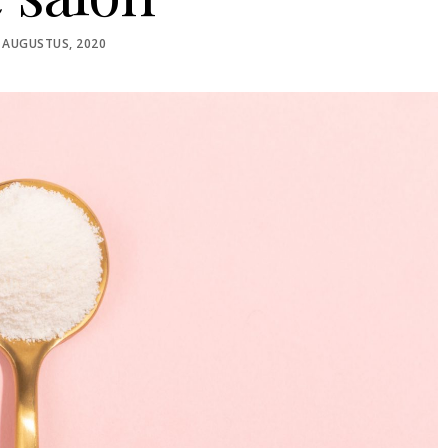
STED
 AUGUSTUS, 2020
N