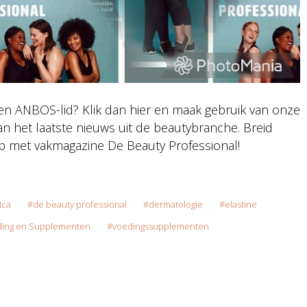
en ANBOS-lid? Klik dan hier en maak gebruik van onze
van het laatste nieuws uit de beautybranche. Breid
 op met vakmagazine De Beauty Professional!
ica
de beauty professional
dermatologie
elastine
ing en Supplementen
voedingssupplementen