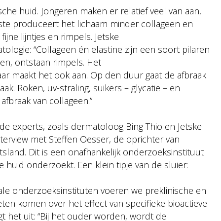
sche huid. Jongeren maken er relatief veel van aan,
25ste produceert het lichaam minder collageen en
jne lijntjes en rimpels. Jetske
logie: “Collageen én elastine zijn een soort pilaren
nen, ontstaan rimpels. Het
maar maakt het ook aan. Op den duur gaat de afbraak
k. Roken, uv-straling, suikers – glycatie – en
 afbraak van collageen.”
ende experts, zoals dermatoloog Bing Thio en Jetske
nterview met Steffen Oesser, de oprichter van
itsland. Dit is een onafhankelijk onderzoeksinstituut
 huid onderzoekt. Een klein tipje van de sluier:
ale onderzoeksinstituten voeren we preklinische en
eten komen over het effect van specifieke bioactieve
 het uit: “Bij het ouder worden, wordt de